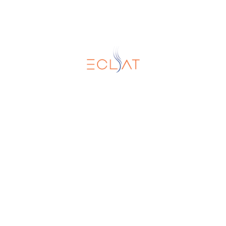
Eclat SRL
Torre Biologica - Via Santa Sofia 89, 95123
Catania
+39 095 478 1472
+39 095 478 1471
info@eclatrbc.it