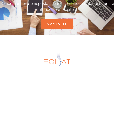
Se non hai trovato risposta alle tue domande, contattaci tramite
il modulo apposito
CONTATTI
Eclat SRL
Torre Biologica - Via Santa Sofia 89, 95123
Catania
+39 095 478 1472
+39 095 478 1471