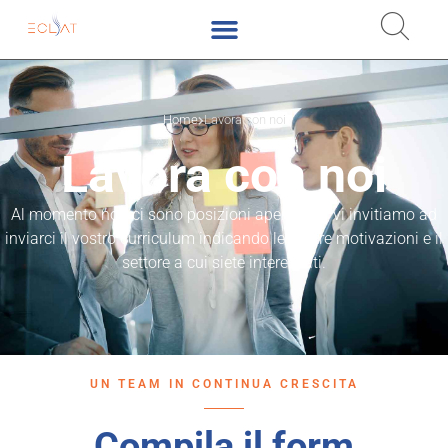
Home
Lavora con noi
Lavora con noi
Al momento non ci sono posizioni aperte, ma vi invitiamo ad
inviarci il vostro curriculum indicando le vostre motivazioni e il
settore a cui siete interessati.
UN TEAM IN CONTINUA CRESCITA
Compila il form