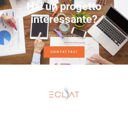
Hai un progetto
interessante?
Discutiamone...
CONTATTACI
Eclat SRL
Torre Biologica - Via Santa Sofia 89, 95123
Catania